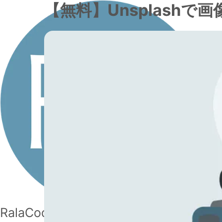
【無料】Unsplash
RalaCode